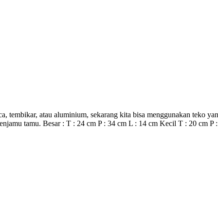
kaca, tembikar, atau aluminium, sekarang kita bisa menggunakan teko ya
jamu tamu. Besar : T : 24 cm P : 34 cm L : 14 cm Kecil T : 20 cm P :