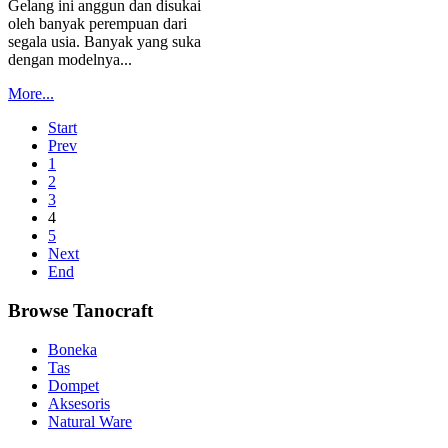
Gelang ini anggun dan disukai
oleh banyak perempuan dari
segala usia. Banyak yang suka
dengan modelnya...
More...
Start
Prev
1
2
3
4
5
Next
End
Browse Tanocraft
Boneka
Tas
Dompet
Aksesoris
Natural Ware