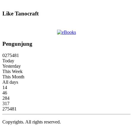
Like Tanocraft
Pengunjung
0
2
7
5
4
8
1
Today
Yesterday
This Week
This Month
All days
14
46
284
317
275481
Copyrights. All rights reserved.